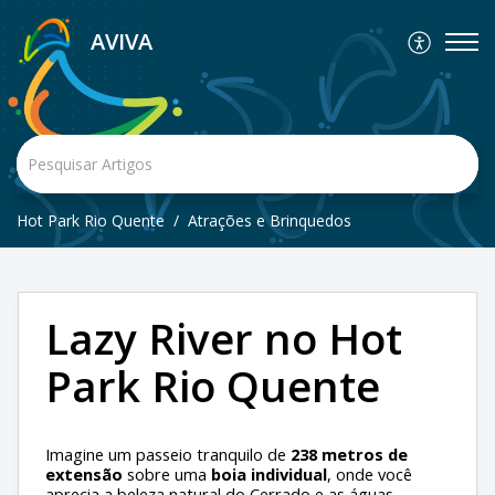
AVIVA
Hot Park Rio Quente
Atrações e Brinquedos
Lazy River no Hot
Park Rio Quente
Imagine um passeio tranquilo de
238 metros de
extensão
sobre uma
boia individual
, onde você
aprecia a beleza natural do Cerrado e as águas